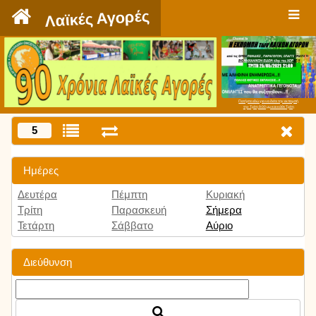
`
Λαϊκές Αγορές
Πατήστε εδώ για να δείτε την εκπομπή
την Τρίτη 9:00 μμ και κάθε Τρίτη
5
Ημέρες
Δευτέρα
Πέμπτη
Κυριακή
Τρίτη
Παρασκευή
Σήμερα
Τετάρτη
Σάββατο
Αύριο
Διεύθυνση