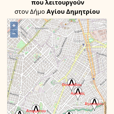
που λειτουργούν
στον Δήμο
Αγίου Δημητρίου
+
−