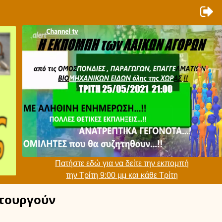
Πατήστε εδώ για να δείτε την εκπομπή
την Τρίτη 9:00 μμ και κάθε Τρίτη
τουργούν