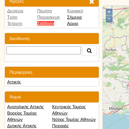
Ημέρες
Δευτέρα
Πέμπτη
Κυριακή
+
Τρίτη
Παρασκευή
Σήμερα
−
Τετάρτη
Σάββατο
Αύριο
Διεύθυνση
Περιφέρειες
Αττικής
Νομοί
Ανατολικής Αττικής
Κεντρικός Τομέας
Βορείος Τομέας
Αθηνών
Αθηνών
Νότιος Τομέας Αθηνών
Δυτικής Αττικής
Πειραιάς