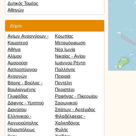
Δυτικός Τομέας
Αθηνών
Δήμοι
Αγίων Αναργύρων -
Κρωπίας
Καματερό
Μεταμόρφωση
Αθήνα
Νέα Ιωνία
Αλίμου
Νικαίας - Αγίου
Αμαρούσι
Ιωάννου Ρέντη
Ασπροπύργου
Παλλήνης
Αχαρνών
Πειραιά
Βάρης - Βούλας -
Πεντέλη
Βουλιαγμένης
Περιστέρι
Γλυφάδας
Ραφήνας - Πικερμίου
Δάφνης - Υμηττού
Σαρωνικού
Διονύσου
Σπάτων - Αρτέμιδος
Ελληνικού -
Φιλαδέλφειας -
Αργυρούπολης
Χαλκηδόνος
Ηλιουπόλεως
Φυλής