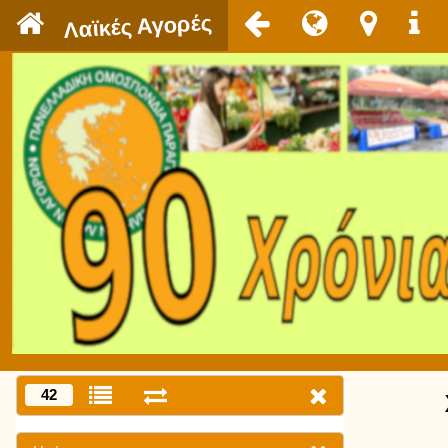
`
Λαϊκές Αγορές
42