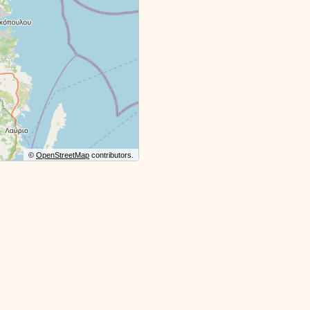
©
OpenStreetMap
contributors.