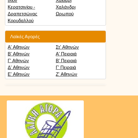
Ιλιον
Χαϊδάρι
Κερατσινίου -
Χαλάνδρι
Δραπετσώνας
Ωρωπού
Κορυδαλλού
Λαϊκές Αγορές
Α' Αθηνών
Στ' Αθηνών
Β' Αθηνών
Α' Πειραιά
Γ' Αθηνών
Β' Πειραιά
Δ' Αθηνών
Γ' Πειραιά
Ε' Αθηνών
Ζ' Αθηνών