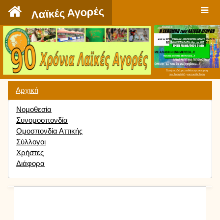
`
Λαϊκές Αγορές
Πατήστε εδώ για να δείτε την εκπομπή
την Τρίτη 9:00 μμ και κάθε Τρίτη
Αρχική
Νομοθεσία
Συνομοσπονδία
Ομοσπονδία Αττικής
Σύλλογοι
Χρήστες
Διάφορα