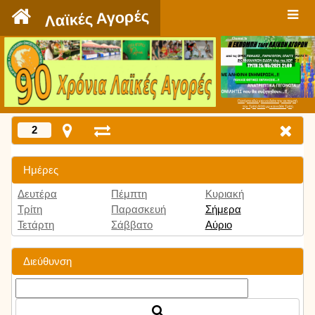
`
Λαϊκές Αγορές
Πατήστε εδώ για να δείτε την εκπομπή
την Τρίτη 9:00 μμ και κάθε Τρίτη
2
Ημέρες
Δευτέρα
Πέμπτη
Κυριακή
Τρίτη
Παρασκευή
Σήμερα
Τετάρτη
Σάββατο
Αύριο
Διεύθυνση