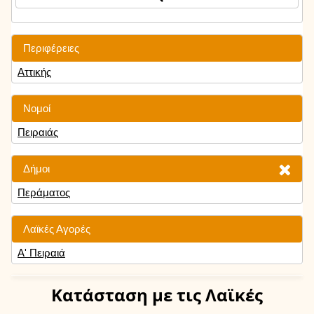
Περιφέρειες
Αττικής
Νομοί
Πειραιάς
Δήμοι
Περάματος
Λαϊκές Αγορές
Α' Πειραιά
Κατάσταση
με τις Λαϊκές