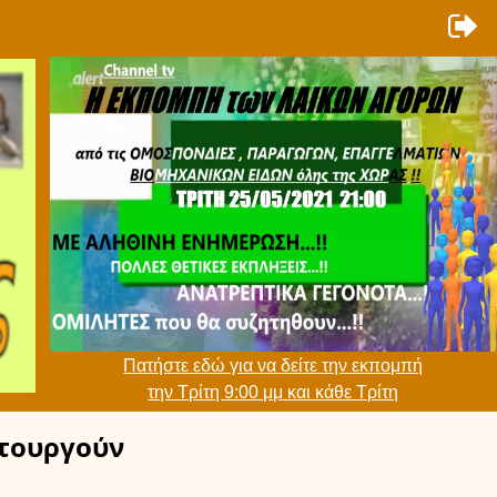
Πατήστε εδώ για να δείτε την εκπομπή
την Τρίτη 9:00 μμ και κάθε Τρίτη
τουργούν