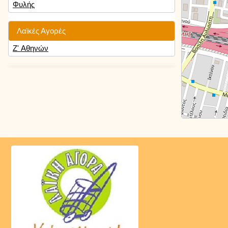
Φυλής
Λαϊκές Αγορές
Ζ' Αθηνών