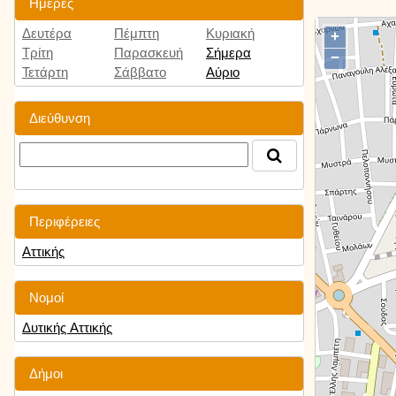
Ημέρες
Δευτέρα
Πέμπτη
Κυριακή
+
Τρίτη
Παρασκευή
Σήμερα
−
Τετάρτη
Σάββατο
Αύριο
Διεύθυνση
Περιφέρειες
Αττικής
Νομοί
Δυτικής Αττικής
Δήμοι