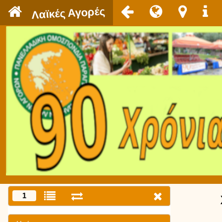
`
Λαϊκές Αγορές
1