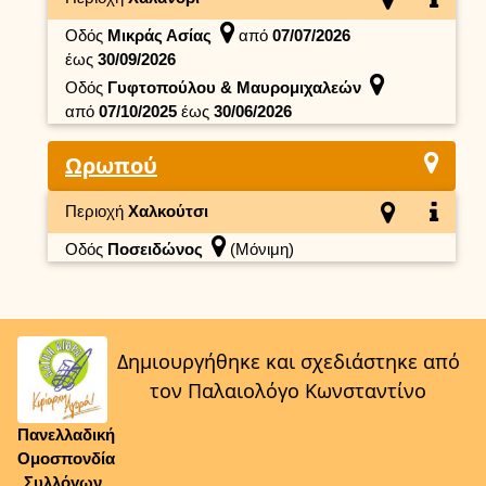
Οδός
Μικράς Ασίας
από
07/07/2026
έως
30/09/2026
Οδός
Γυφτοπούλου & Μαυρομιχαλεών
από
07/10/2025
έως
30/06/2026
Ωρωπού
Περιοχή
Χαλκούτσι
Οδός
Ποσειδώνος
(Μόνιμη)
Δημιουργήθηκε και σχεδιάστηκε από
τον Παλαιολόγο Κωνσταντίνο
Πανελλαδική
Ομοσπονδία
Συλλόγων