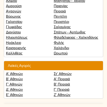
Αλίμου
Μοσχάτου - Ταύρου
Αμαρούσι
Παιανίας
Αχαρνών
Πειραιά
Βύρωνος
Πεντέλη
Γαλατσίου
Περιστέρι
Γλυφάδας
Σαλαμίνας
Διονύσου
Σπάτων - Αρτέμιδος
Ηλιουπόλεως
Φιλαδέλφειας - Χαλκηδόνος
Ηράκλειο
Φυλής
Καισαριανής
Χαλάνδρι
Καλλιθέας
Ωρωπού
Λαϊκές Αγορές
Α' Αθηνών
Στ' Αθηνών
Β' Αθηνών
Α' Πειραιά
Γ' Αθηνών
Β' Πειραιά
Δ' Αθηνών
Γ' Πειραιά
Ε' Αθηνών
Ζ' Αθηνών