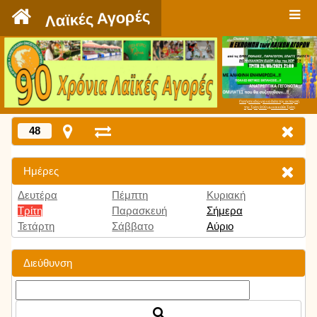
`
Λαϊκές Αγορές
Πατήστε εδώ για να δείτε την εκπομπή
την Τρίτη 9:00 μμ και κάθε Τρίτη
48
Ημέρες
Δευτέρα
Πέμπτη
Κυριακή
Τρίτη
Παρασκευή
Σήμερα
Τετάρτη
Σάββατο
Αύριο
Διεύθυνση