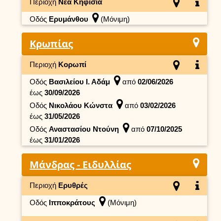
Περιοχή
Νέα Κηφισιά
Οδός
Ερυμάνθου
(Μόνιμη)
Κρωπίας
Περιοχή
Κορωπί
Οδός
Βασιλείου Ι. Αδάμ
από
02/06/2026
έως
30/09/2026
Οδός
Νικολάου Κώνστα
από
03/02/2026
έως
31/05/2026
Οδός
Αναστασίου Ντούνη
από
07/10/2025
έως
31/01/2026
Μάνδρας - Ειδυλλίας
Περιοχή
Ερυθρές
Οδός
Ιπποκράτους
(Μόνιμη)