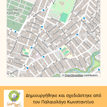
©
OpenStreetMap
contributors.
Δημιουργήθηκε και σχεδιάστηκε από
τον Παλαιολόγο Κωνσταντίνο