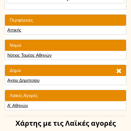
Περιφέρειες
Αττικής
Νομοί
Νότιος Τομέας Αθηνών
Δήμοι
Αγίου Δημητρίου
Λαϊκές Αγορές
Α' Αθηνών
Χάρτης
με τις Λαϊκές αγορές