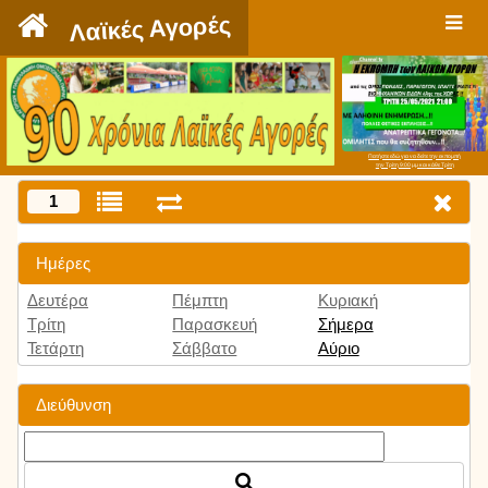
`
Λαϊκές Αγορές
Πατήστε εδώ για να δείτε την εκπομπή
την Τρίτη 9:00 μμ και κάθε Τρίτη
1
Ημέρες
Δευτέρα
Πέμπτη
Κυριακή
Τρίτη
Παρασκευή
Σήμερα
Τετάρτη
Σάββατο
Αύριο
Διεύθυνση