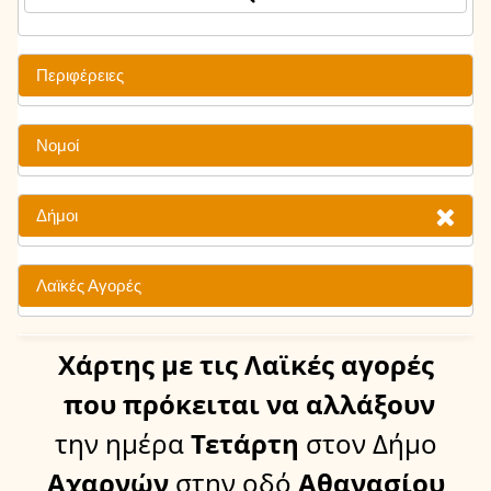
Περιφέρειες
Νομοί
Δήμοι
Λαϊκές Αγορές
Χάρτης
με τις Λαϊκές αγορές
που πρόκειται να αλλάξουν
την ημέρα
Τετάρτη
στον Δήμο
Αχαρνών
στην οδό
Αθανασίου