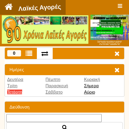
`
Λαϊκές Αγορές
Πατήστε εδώ για να δείτε την εκπομπή
την Τρίτη 9:00 μμ και κάθε Τρίτη
0
Ημέρες
Δευτέρα
Πέμπτη
Κυριακή
Τρίτη
Παρασκευή
Σήμερα
Τετάρτη
Σάββατο
Αύριο
Διεύθυνση