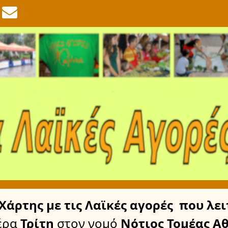
Χάρτης
με τις Λαϊκές αγορές
που λει
έρα
Τρίτη
στον νομό
Νότιος Τομέας Α