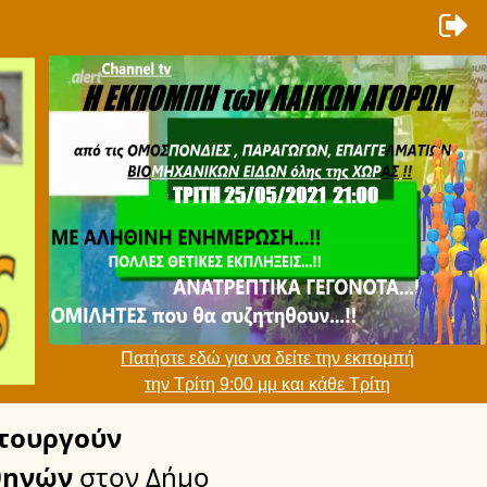
Πατήστε εδώ για να δείτε την εκπομπή
την Τρίτη 9:00 μμ και κάθε Τρίτη
τουργούν
θηνών
στον Δήμο