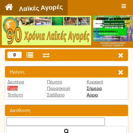
`
Λαϊκές Αγορές
Πατήστε εδώ για να δείτε την εκπομπή
την Τρίτη 9:00 μμ και κάθε Τρίτη
0
Ημέρες
Δευτέρα
Πέμπτη
Κυριακή
Τρίτη
Παρασκευή
Σήμερα
Τετάρτη
Σάββατο
Αύριο
Διεύθυνση