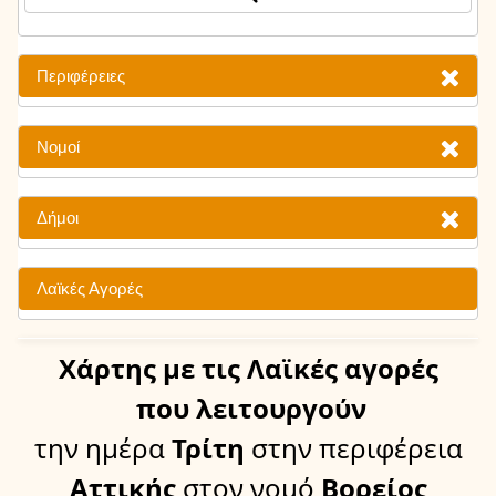
Περιφέρειες
Νομοί
Δήμοι
Λαϊκές Αγορές
Χάρτης
με τις Λαϊκές αγορές
που λειτουργούν
την ημέρα
Τρίτη
στην περιφέρεια
Αττικής
στον νομό
Βορείος