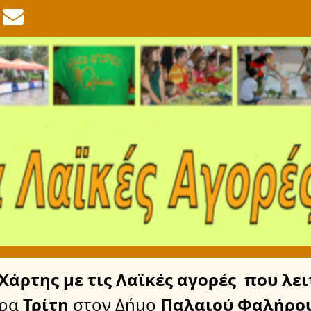
Χάρτης
με τις Λαϊκές αγορές
που λει
έρα
Τρίτη
στον Δήμο
Παλαιού Φαλήρο