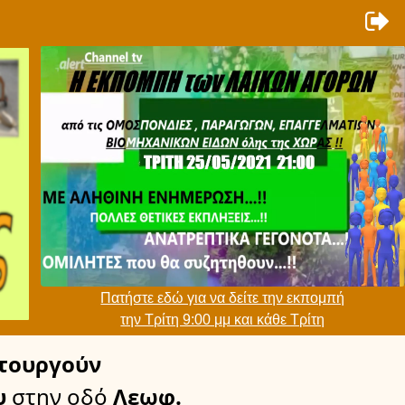
Πατήστε εδώ για να δείτε την εκπομπή
την Τρίτη 9:00 μμ και κάθε Τρίτη
τουργούν
υ
στην οδό
Λεωφ.