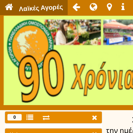
`
Λαϊκές Αγορές
0
την ημ