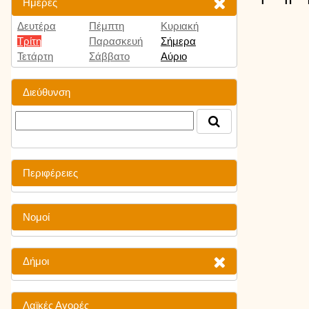
Ημέρες
Δευτέρα
Πέμπτη
Κυριακή
Τρίτη
Παρασκευή
Σήμερα
Τετάρτη
Σάββατο
Αύριο
Διεύθυνση
Περιφέρειες
Νομοί
Δήμοι
Λαϊκές Αγορές