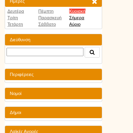
Ημέρες
Δευτέρα
Πέμπτη
Κυριακή
Τρίτη
Παρασκευή
Σήμερα
Τετάρτη
Σάββατο
Αύριο
Διεύθυνση
Περιφέρειες
Νομοί
Δήμοι
Λαϊκές Αγορές