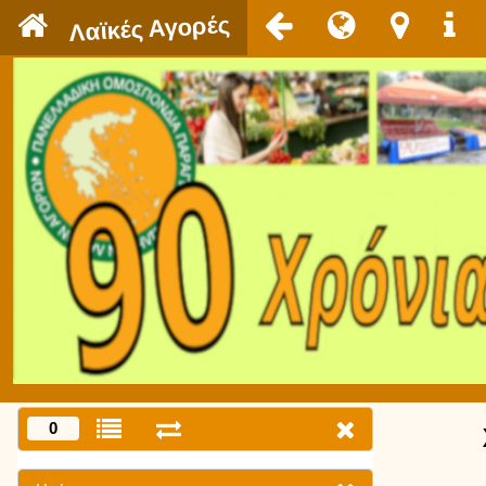
`
Λαϊκές Αγορές
0