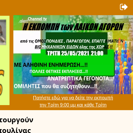
Πατήστε εδώ για να δείτε την εκπομπή
την Τρίτη 9:00 μμ και κάθε Τρίτη
τουργούν
ουλίνας