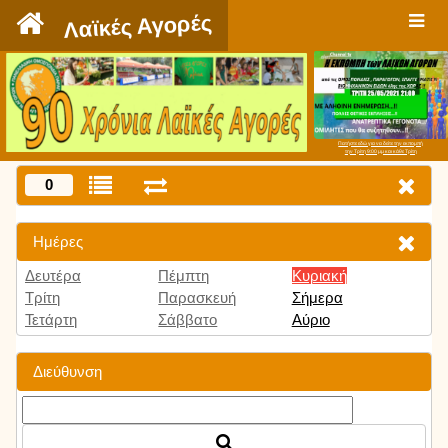
`
Λαϊκές Αγορές
Πατήστε εδώ για να δείτε την εκπομπή
την Τρίτη 9:00 μμ και κάθε Τρίτη
0
Ημέρες
Δευτέρα
Πέμπτη
Κυριακή
Τρίτη
Παρασκευή
Σήμερα
Τετάρτη
Σάββατο
Αύριο
Διεύθυνση