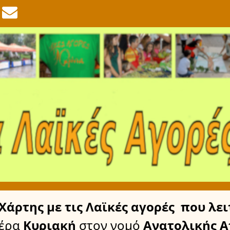
Χάρτης
με τις Λαϊκές αγορές
που λει
έρα
Κυριακή
στον νομό
Ανατολικής Α