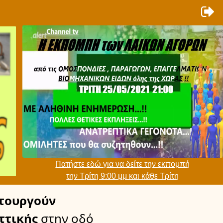
Πατήστε εδώ για να δείτε την εκπομπή
την Τρίτη 9:00 μμ και κάθε Τρίτη
τουργούν
ττικής
στην οδό