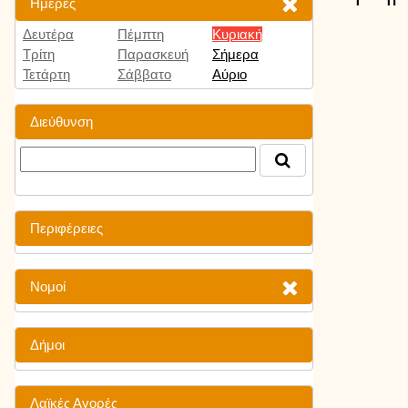
Ημέρες
Δευτέρα
Πέμπτη
Κυριακή
Τρίτη
Παρασκευή
Σήμερα
Τετάρτη
Σάββατο
Αύριο
Διεύθυνση
Περιφέρειες
Νομοί
Δήμοι
Λαϊκές Αγορές