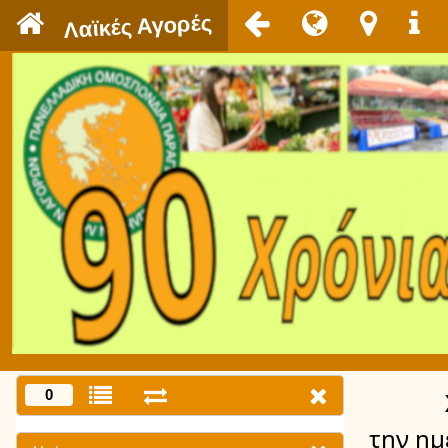
`
Λαϊκές Αγορές
0
την ημ