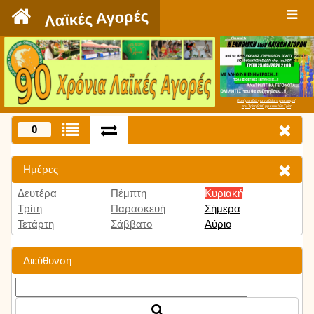
`
Λαϊκές Αγορές
Πατήστε εδώ για να δείτε την εκπομπή
την Τρίτη 9:00 μμ και κάθε Τρίτη
0
Ημέρες
Δευτέρα
Πέμπτη
Κυριακή
Τρίτη
Παρασκευή
Σήμερα
Τετάρτη
Σάββατο
Αύριο
Διεύθυνση