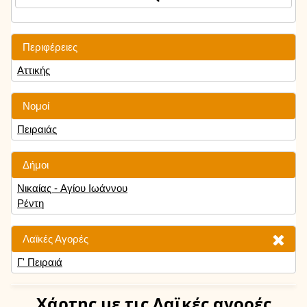
Περιφέρειες
Αττικής
Νομοί
Πειραιάς
Δήμοι
Νικαίας - Αγίου Ιωάννου
Ρέντη
Λαϊκές Αγορές
Γ' Πειραιά
Χάρτης
με τις Λαϊκές αγορές