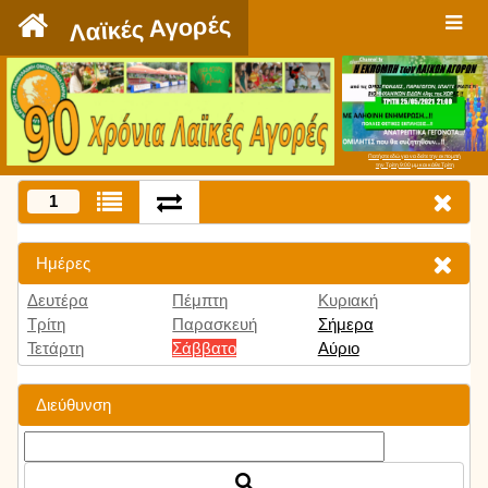
`
Λαϊκές Αγορές
Πατήστε εδώ για να δείτε την εκπομπή
την Τρίτη 9:00 μμ και κάθε Τρίτη
1
Ημέρες
Δευτέρα
Πέμπτη
Κυριακή
Τρίτη
Παρασκευή
Σήμερα
Τετάρτη
Σάββατο
Αύριο
Διεύθυνση