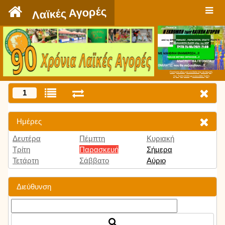
`
Λαϊκές Αγορές
Πατήστε εδώ για να δείτε την εκπομπή
την Τρίτη 9:00 μμ και κάθε Τρίτη
1
Ημέρες
Δευτέρα
Πέμπτη
Κυριακή
Τρίτη
Παρασκευή
Σήμερα
Τετάρτη
Σάββατο
Αύριο
Διεύθυνση