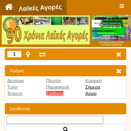
`
Λαϊκές Αγορές
Πατήστε εδώ για να δείτε την εκπομπή
την Τρίτη 9:00 μμ και κάθε Τρίτη
1
Ημέρες
Δευτέρα
Πέμπτη
Κυριακή
Τρίτη
Παρασκευή
Σήμερα
Τετάρτη
Σάββατο
Αύριο
Διεύθυνση