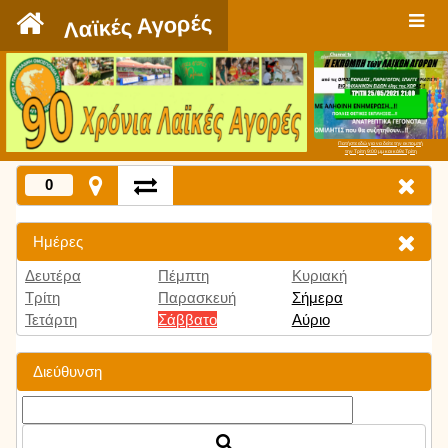
`
Λαϊκές Αγορές
Πατήστε εδώ για να δείτε την εκπομπή
την Τρίτη 9:00 μμ και κάθε Τρίτη
0
Ημέρες
Δευτέρα
Πέμπτη
Κυριακή
Τρίτη
Παρασκευή
Σήμερα
Τετάρτη
Σάββατο
Αύριο
Διεύθυνση