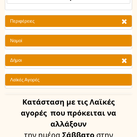
Περιφέρειες
Νομοί
Δήμοι
Λαϊκές Αγορές
Κατάσταση
με τις Λαϊκές
αγορές
που πρόκειται να
αλλάξουν
την ημέρα
Σάββατο
στην