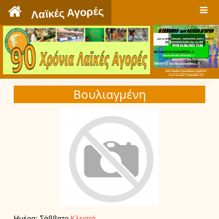
`
Λαϊκές Αγορές
Πατήστε εδώ για να δείτε την εκπομπή
την Τρίτη 9:00 μμ και κάθε Τρίτη
Βουλιαγμένη
Ημέρα: Σάββατο
Κλειστά