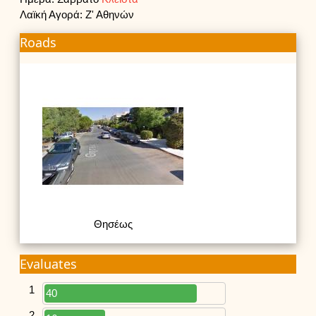
Λαϊκή Αγορά: Ζ' Αθηνών
Roads
Θησέως
Evaluates
1
40
2