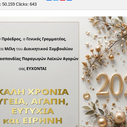
: 50.159
Clicks: 643