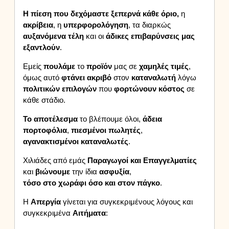
Η πίεση που δεχόμαστε ξεπερνά κάθε όριο,
η
ακρίβεια
, η
υπερφορολόγηση
, τα διαρκώς
αυξανόμενα
τέλη
και οι
άδικες
επιβαρύνσεις
μας
εξαντλούν
.
Εμείς
πουλάμε
το
προϊόν
μας σε
χαμηλές
τιμές
,
όμως αυτό
φτάνει
ακριβό
στον
καταναλωτή
λόγω
πολιτικών
επιλογών
που
φορτώνουν
κόστος
σε
κάθε στάδιο.
Το αποτέλεσμα
το βλέπουμε όλοι,
άδεια
πορτοφόλια
,
πιεσμένοι πωλητές
,
αγανακτισμένοι καταναλωτές
.
Χιλιάδες από εμάς
Παραγωγοί και Επαγγελματίες
και
βιώνουμε
την ίδια
ασφυξία
,
τόσο στο χωράφι όσο και στον πάγκο
.
Η
Απεργία
γίνεται για συγκεκριμένους λόγους και
συγκεκριμένα
Αιτήματα
: