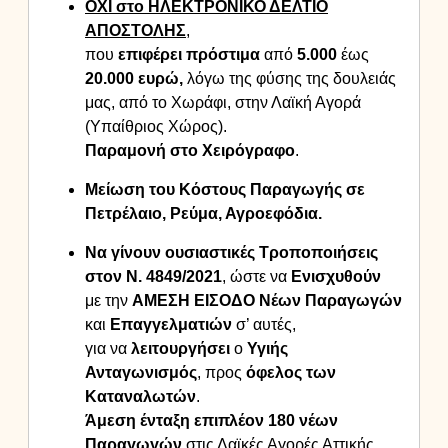
ΟΧΙ στο ΗΛΕΚΤΡΟΝΙΚΟ ΔΕΛΤΙΟ
ΑΠΟΣΤΟΛΗΣ
,
που
επιφέρει
πρόστιμα
από
5.000
έως
20.000 ευρώ,
λόγω της φύσης της δουλειάς
μας
,
από το Χωράφι
,
στην Λαϊκή Αγορά
(Υπαίθριος Χώρος)
.
Παραμονή στο Χειρόγραφο
.
Μείωση του
Κόστους Παραγωγής
σε
Πετρέλαιο, Ρεύμα, Αγροεφόδια.
Να γίνουν ουσιαστικές Τροποποιήσεις
στον Ν. 4849/2021
, ώστε να
Ε
νισχυθούν
με την
ΑΜΕΣΗ
ΕΙΣΟΔΟ
Νέων
Παραγωγών
και
Επαγγελματιών
σ’ αυτές,
για να
λειτουργήσει
ο
Υγιής
Ανταγωνισμός
, προς
όφελος
των
Καταναλωτών
.
Άμεση
ένταξη
επιπλέον 180
νέων
Παραγωγών
στις Λαϊκές Αγορές Αττικής