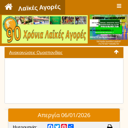
`
Λαϊκές Αγορές
Πατήστε εδώ για να δείτε την εκπομπή
την Τρίτη 9:00 μμ και κάθε Τρίτη
Ανακοινώσεις Ομοσπονδίας
Απεργία 06/01/2026
Facebook
Twitter
Pinterest
Share
Ημερομηνία: