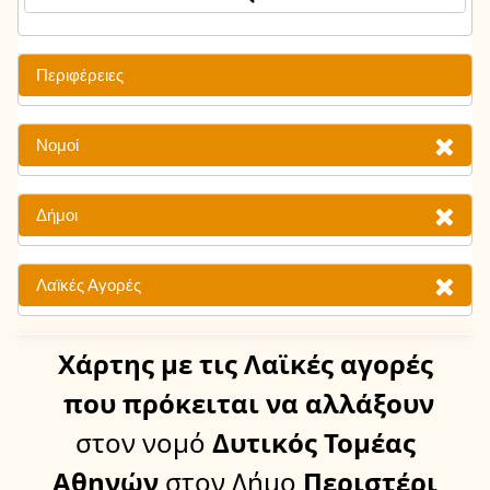
Περιφέρειες
Νομοί
Δήμοι
Λαϊκές Αγορές
Χάρτης
με τις Λαϊκές αγορές
που πρόκειται να αλλάξουν
στον νομό
Δυτικός Τομέας
Αθηνών
στον Δήμο
Περιστέρι