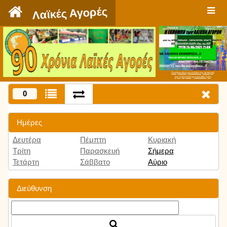
`
Λαϊκές Αγορές
Πατήστε εδώ για να δείτε την εκπομπή
την Τρίτη 9:00 μμ και κάθε Τρίτη
0
Ημέρες
Δευτέρα
Πέμπτη
Κυριακή
Τρίτη
Παρασκευή
Σήμερα
Τετάρτη
Σάββατο
Αύριο
Διεύθυνση