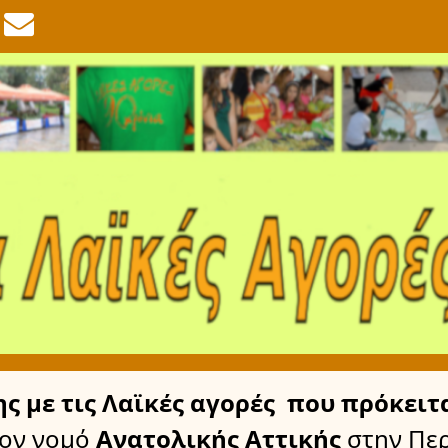
ης
με τις Λαϊκές αγορές
που πρόκειτα
ον νομό
Ανατολικής Αττικής
στην Πε