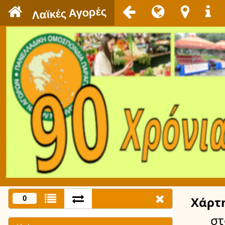
`
Λαϊκές Αγορές
0
Χάρτ
στ