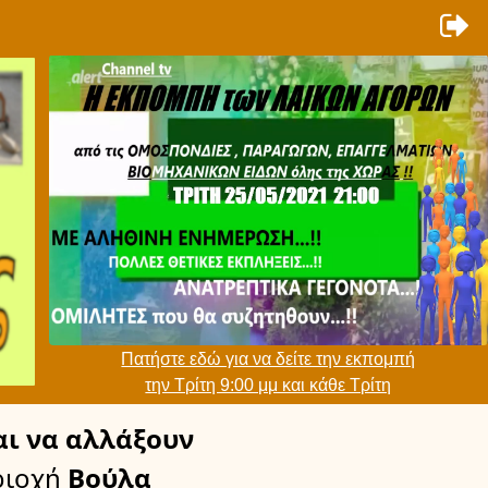
Πατήστε εδώ για να δείτε την εκπομπή
την Τρίτη 9:00 μμ και κάθε Τρίτη
ι να αλλάξουν
ριοχή
Βούλα