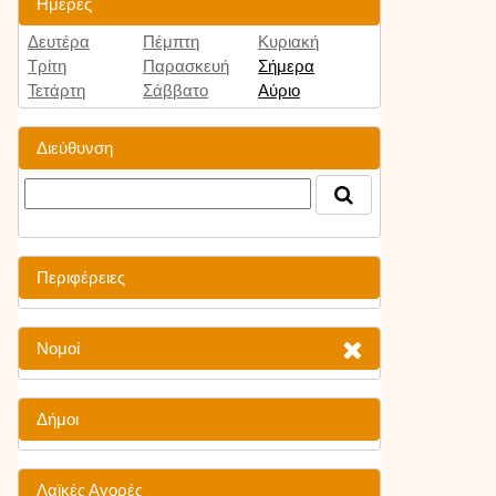
Ημέρες
Δευτέρα
Πέμπτη
Κυριακή
Τρίτη
Παρασκευή
Σήμερα
Τετάρτη
Σάββατο
Αύριο
Διεύθυνση
Περιφέρειες
Νομοί
Δήμοι
Λαϊκές Αγορές