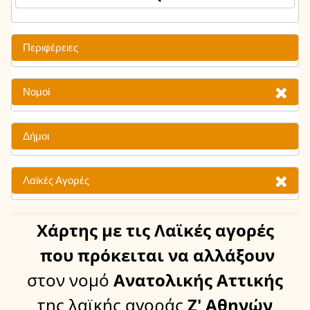
Περιφέρειες
Νομοί
Δήμοι
Λαϊκές Αγορές
Χάρτης
με τις Λαϊκές αγορές
που πρόκειται να αλλάξουν
στον νομό
Ανατολικής Αττικής
της λαϊκής αγοράς
Ζ' Αθηνών