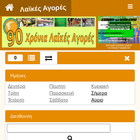
`
Λαϊκές Αγορές
Πατήστε εδώ για να δείτε την εκπομπή
την Τρίτη 9:00 μμ και κάθε Τρίτη
0
Ημέρες
Δευτέρα
Πέμπτη
Κυριακή
Τρίτη
Παρασκευή
Σήμερα
Τετάρτη
Σάββατο
Αύριο
Διεύθυνση