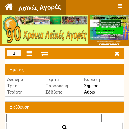
`
Λαϊκές Αγορές
Πατήστε εδώ για να δείτε την εκπομπή
την Τρίτη 9:00 μμ και κάθε Τρίτη
1
Ημέρες
Δευτέρα
Πέμπτη
Κυριακή
Τρίτη
Παρασκευή
Σήμερα
Τετάρτη
Σάββατο
Αύριο
Διεύθυνση