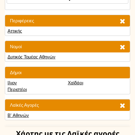
Περιφέρειες
Αττικής
Νομοί
Δυτικός Τομέας Αθηνών
Δήμοι
Ιλιον
Χαϊδάρι
Περιστέρι
Λαϊκές Αγορές
Β' Αθηνών
Χάρτης
με τις Λαϊκές αγορές