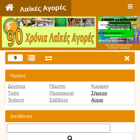
`
Λαϊκές Αγορές
Πατήστε εδώ για να δείτε την εκπομπή
την Τρίτη 9:00 μμ και κάθε Τρίτη
9
Ημέρες
Δευτέρα
Πέμπτη
Κυριακή
Τρίτη
Παρασκευή
Σήμερα
Τετάρτη
Σάββατο
Αύριο
Διεύθυνση