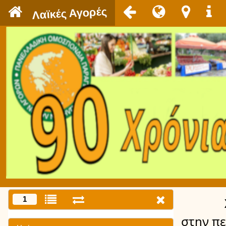
`
Λαϊκές Αγορές
1
στην π