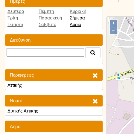
Ημέρες
Δευτέρα
Πέμπτη
Κυριακή
Τρίτη
Παρασκευή
Σήμερα
+
Τετάρτη
Σάββατο
Αύριο
−
Διεύθυνση
Περιφέρειες
Αττικής
Νομοί
Δυτικής Αττικής
Δήμοι