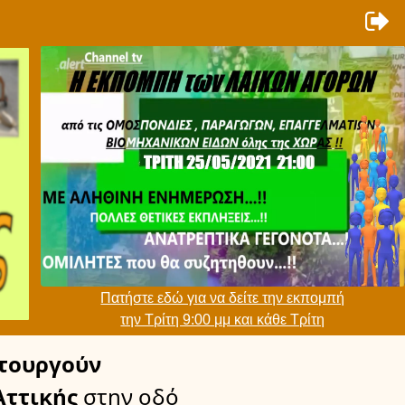
Πατήστε εδώ για να δείτε την εκπομπή
την Τρίτη 9:00 μμ και κάθε Τρίτη
τουργούν
Αττικής
στην οδό