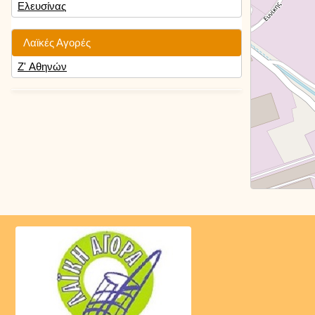
Ελευσίνας
Λαϊκές Αγορές
Ζ' Αθηνών