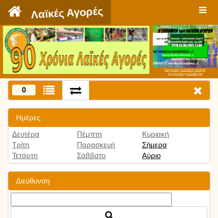
`
Λαϊκές Αγορές
Πατήστε εδώ για να δείτε την εκπομπή
την Τρίτη 9:00 μμ και κάθε Τρίτη
0
Ημέρες
Δευτέρα
Πέμπτη
Κυριακή
Τρίτη
Παρασκευή
Σήμερα
Τετάρτη
Σάββατο
Αύριο
Διεύθυνση