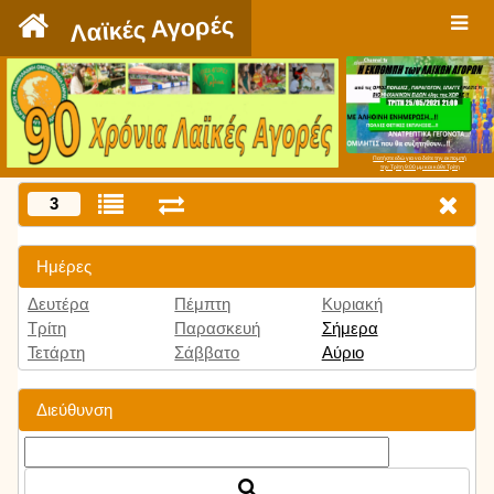
`
Λαϊκές Αγορές
Πατήστε εδώ για να δείτε την εκπομπή
την Τρίτη 9:00 μμ και κάθε Τρίτη
3
Ημέρες
Δευτέρα
Πέμπτη
Κυριακή
Τρίτη
Παρασκευή
Σήμερα
Τετάρτη
Σάββατο
Αύριο
Διεύθυνση