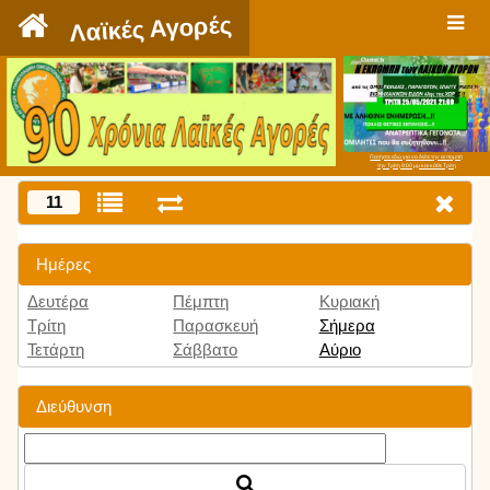
`
Λαϊκές Αγορές
Πατήστε εδώ για να δείτε την εκπομπή
την Τρίτη 9:00 μμ και κάθε Τρίτη
11
Ημέρες
Δευτέρα
Πέμπτη
Κυριακή
Τρίτη
Παρασκευή
Σήμερα
Τετάρτη
Σάββατο
Αύριο
Διεύθυνση