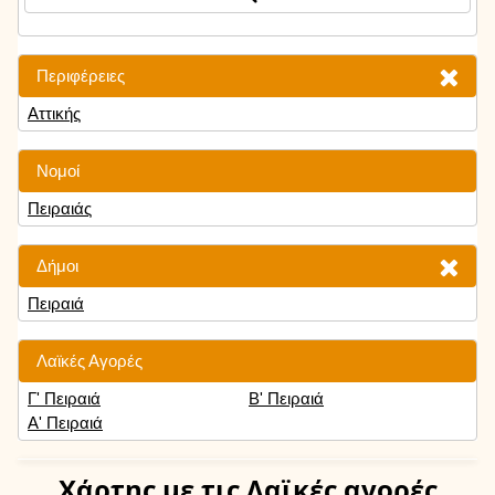
Περιφέρειες
Αττικής
Νομοί
Πειραιάς
Δήμοι
Πειραιά
Λαϊκές Αγορές
Γ' Πειραιά
Β' Πειραιά
Α' Πειραιά
Χάρτης
με τις Λαϊκές αγορές