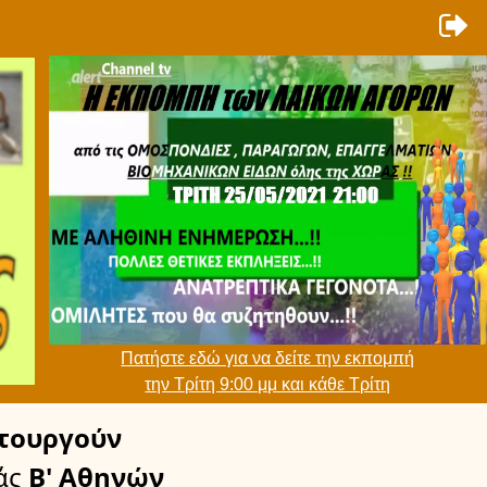
Πατήστε εδώ για να δείτε την εκπομπή
την Τρίτη 9:00 μμ και κάθε Τρίτη
τουργούν
άς
Β' Αθηνών