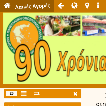
`
Λαϊκές Αγορές
26
στη