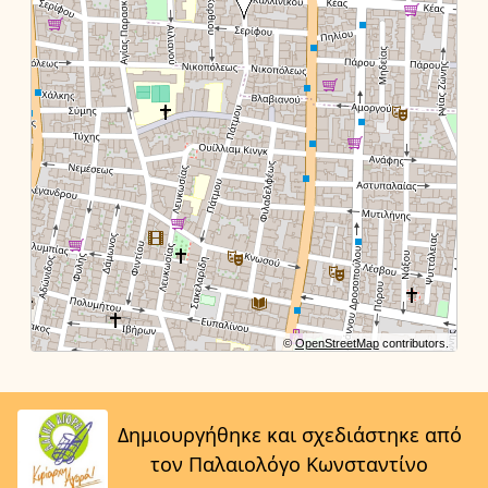
©
OpenStreetMap
contributors.
Δημιουργήθηκε και σχεδιάστηκε από
τον Παλαιολόγο Κωνσταντίνο