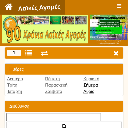
`
Λαϊκές Αγορές
Πατήστε εδώ για να δείτε την εκπομπή
την Τρίτη 9:00 μμ και κάθε Τρίτη
1
Ημέρες
Δευτέρα
Πέμπτη
Κυριακή
Τρίτη
Παρασκευή
Σήμερα
Τετάρτη
Σάββατο
Αύριο
Διεύθυνση