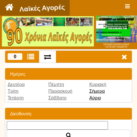
`
Λαϊκές Αγορές
Πατήστε εδώ για να δείτε την εκπομπή
την Τρίτη 9:00 μμ και κάθε Τρίτη
0
Ημέρες
Δευτέρα
Πέμπτη
Κυριακή
Τρίτη
Παρασκευή
Σήμερα
Τετάρτη
Σάββατο
Αύριο
Διεύθυνση