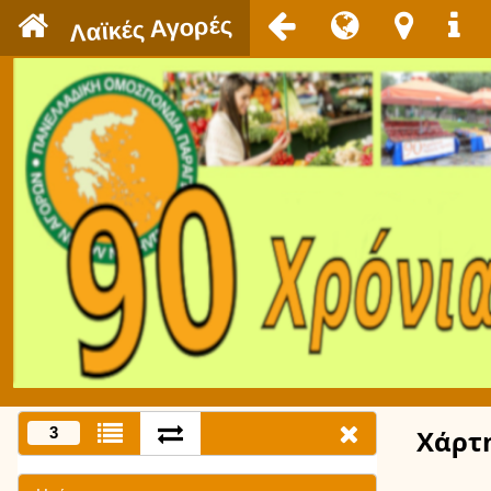
`
Λαϊκές Αγορές
3
Χάρτ