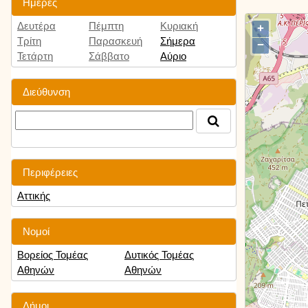
Ημέρες
Δευτέρα
Πέμπτη
Κυριακή
+
Τρίτη
Παρασκευή
Σήμερα
−
Τετάρτη
Σάββατο
Αύριο
Διεύθυνση
Περιφέρειες
Αττικής
Νομοί
Βορείος Τομέας
Δυτικός Τομέας
Αθηνών
Αθηνών
Δήμοι