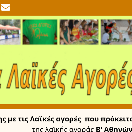
ης
με τις Λαϊκές αγορές
που πρόκειτα
της λαϊκής αγοράς
Β' Αθηνώ