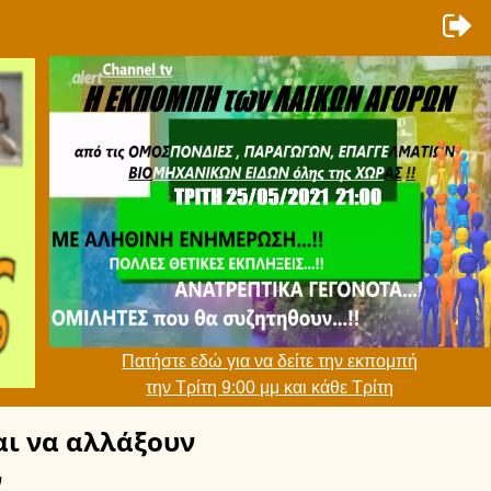
Πατήστε εδώ για να δείτε την εκπομπή
την Τρίτη 9:00 μμ και κάθε Τρίτη
ι να αλλάξουν
ν