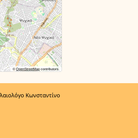
©
OpenStreetMap
contributors.
αλαιολόγο Κωνσταντίνο