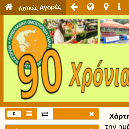
`
Λαϊκές Αγορές
0
Χάρτ
την ημ