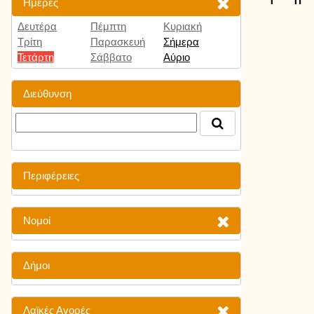
Ημέρες
Δευτέρα
Πέμπτη
Κυριακή
Τρίτη
Παρασκευή
Σήμερα
Τετάρτη
Σάββατο
Αύριο
Διεύθυνση
Περιφέρειες
Νομοί
Δήμοι
Λαϊκές Αγορές