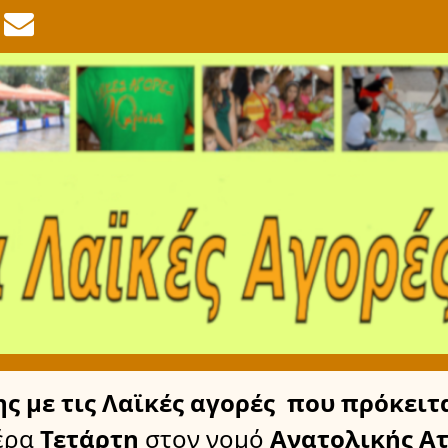
ης
με τις Λαϊκές αγορές
που πρόκειτα
έρα
Τετάρτη
στον νομό
Ανατολικής Ατ