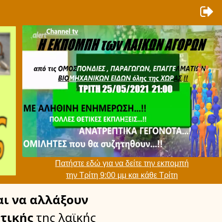
Πατήστε εδώ για να δείτε την εκπομπή
την Τρίτη 9:00 μμ και κάθε Τρίτη
ι να αλλάξουν
τικής
της λαϊκής