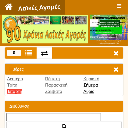
`
Λαϊκές Αγορές
Πατήστε εδώ για να δείτε την εκπομπή
την Τρίτη 9:00 μμ και κάθε Τρίτη
0
Ημέρες
Δευτέρα
Πέμπτη
Κυριακή
Τρίτη
Παρασκευή
Σήμερα
Τετάρτη
Σάββατο
Αύριο
Διεύθυνση