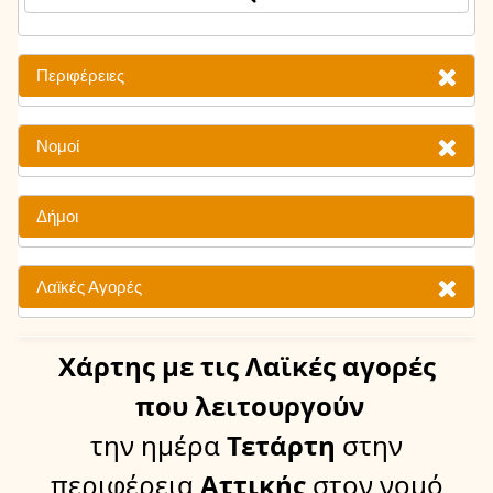
Περιφέρειες
Νομοί
Δήμοι
Λαϊκές Αγορές
Χάρτης
με τις Λαϊκές αγορές
που λειτουργούν
την ημέρα
Τετάρτη
στην
περιφέρεια
Αττικής
στον νομό