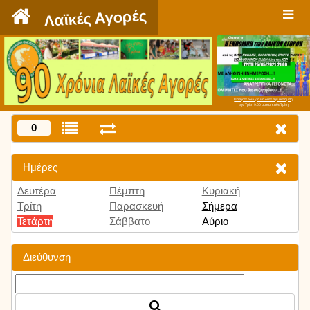
`
Λαϊκές Αγορές
Πατήστε εδώ για να δείτε την εκπομπή
την Τρίτη 9:00 μμ και κάθε Τρίτη
0
Ημέρες
Δευτέρα
Πέμπτη
Κυριακή
Τρίτη
Παρασκευή
Σήμερα
Τετάρτη
Σάββατο
Αύριο
Διεύθυνση