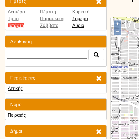
Ημέρες
Δευτέρα
Πέμπτη
Κυριακή
Τρίτη
Παρασκευή
Σήμερα
+
Τετάρτη
Σάββατο
Αύριο
−
Διεύθυνση
Περιφέρειες
Αττικής
Νομοί
Πειραιάς
Δήμοι