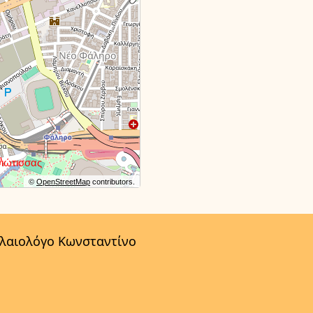
©
OpenStreetMap
contributors.
αλαιολόγο Κωνσταντίνο