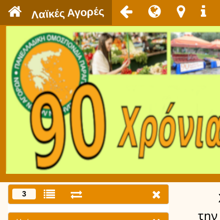
`
Λαϊκές Αγορές
3
την