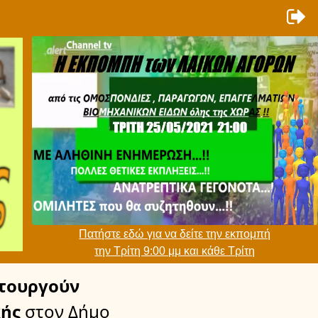
Πατήστε εδώ για να δείτε την εκπομπή
την Τρίτη 9:00 μμ και κάθε Τρίτη
τουργούν
ής
στον Δήμο