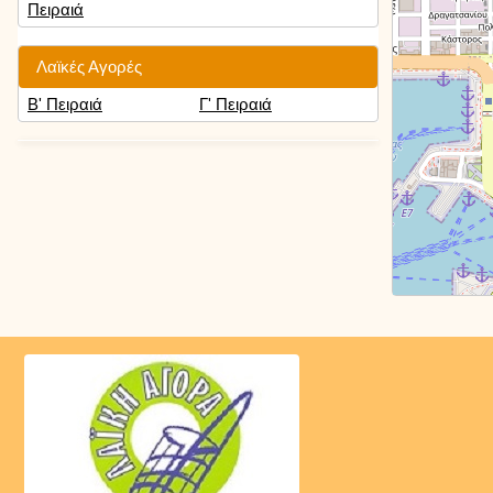
Πειραιά
Λαϊκές Αγορές
Β' Πειραιά
Γ' Πειραιά