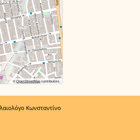
©
OpenStreetMap
contributors.
αλαιολόγο Κωνσταντίνο