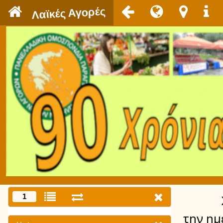
`
Λαϊκές Αγορές
1
την ημ