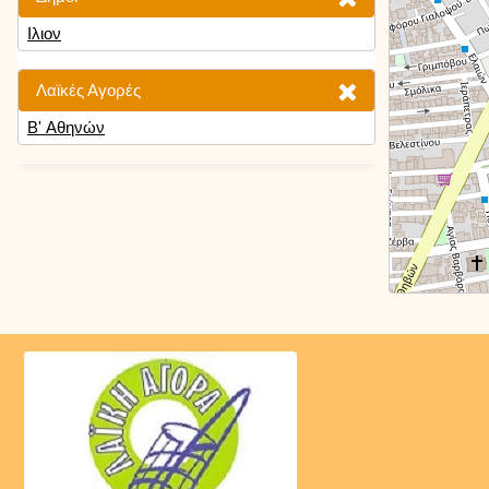
Ιλιον
Λαϊκές Αγορές
Β' Αθηνών