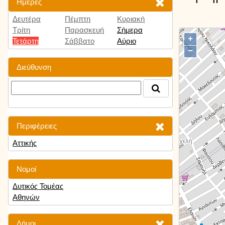
Ημέρες
Δευτέρα
Πέμπτη
Κυριακή
Τρίτη
Παρασκευή
Σήμερα
+
Τετάρτη
Σάββατο
Αύριο
−
Διεύθυνση
Περιφέρειες
Αττικής
Νομοί
Δυτικός Τομέας
Αθηνών
Δήμοι