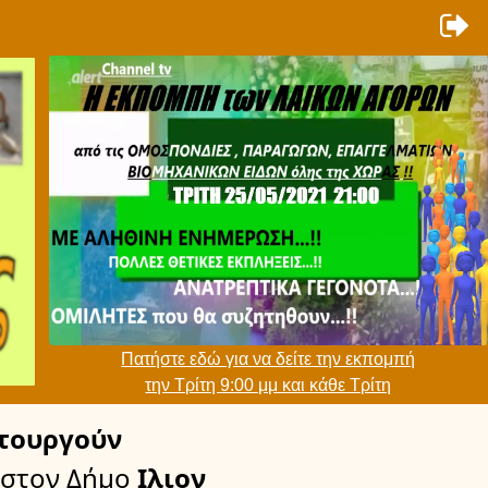
Πατήστε εδώ για να δείτε την εκπομπή
την Τρίτη 9:00 μμ και κάθε Τρίτη
τουργούν
στον Δήμο
Ιλιον