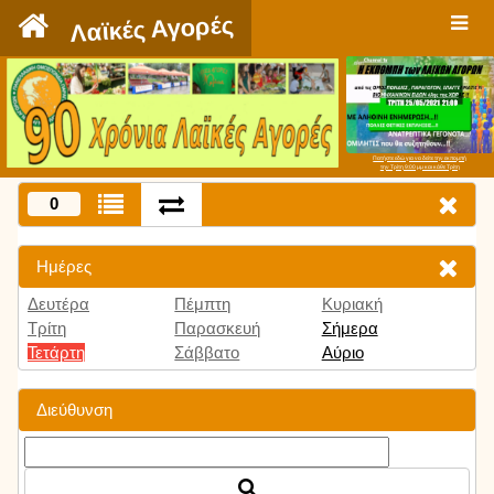
`
Λαϊκές Αγορές
Πατήστε εδώ για να δείτε την εκπομπή
την Τρίτη 9:00 μμ και κάθε Τρίτη
0
Ημέρες
Δευτέρα
Πέμπτη
Κυριακή
Τρίτη
Παρασκευή
Σήμερα
Τετάρτη
Σάββατο
Αύριο
Διεύθυνση