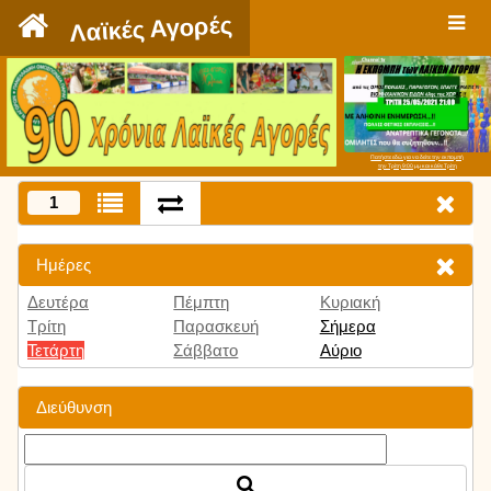
`
Λαϊκές Αγορές
Πατήστε εδώ για να δείτε την εκπομπή
την Τρίτη 9:00 μμ και κάθε Τρίτη
1
Ημέρες
Δευτέρα
Πέμπτη
Κυριακή
Τρίτη
Παρασκευή
Σήμερα
Τετάρτη
Σάββατο
Αύριο
Διεύθυνση