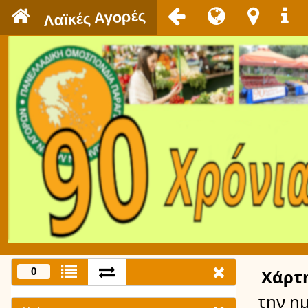
`
Λαϊκές Αγορές
0
Χάρτ
την η