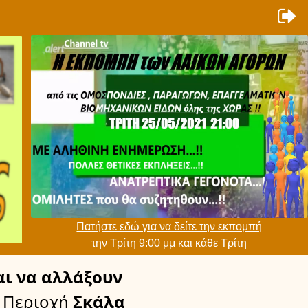
Πατήστε εδώ για να δείτε την εκπομπή
την Τρίτη 9:00 μμ και κάθε Τρίτη
ι να αλλάξουν
 Περιοχή
Σκάλα