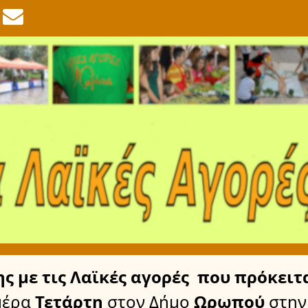
ης
με τις Λαϊκές αγορές
που πρόκειτα
μέρα
Τετάρτη
στον Δήμο
Ωρωπού
στην