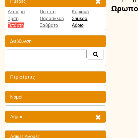
Ημέρες
Ωρωπο
Δευτέρα
Πέμπτη
Κυριακή
Τρίτη
Παρασκευή
Σήμερα
Τετάρτη
Σάββατο
Αύριο
Διεύθυνση
Περιφέρειες
Νομοί
Δήμοι
Λαϊκές Αγορές