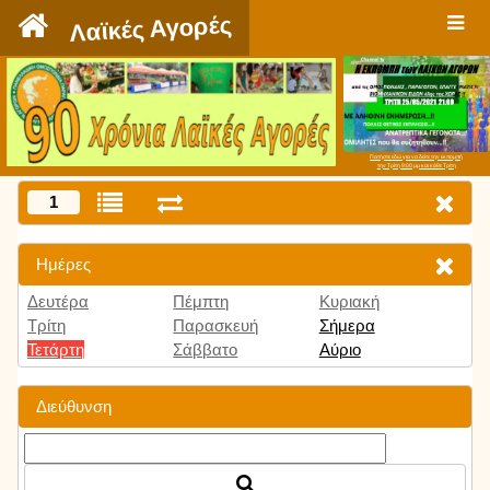
`
Λαϊκές Αγορές
Πατήστε εδώ για να δείτε την εκπομπή
την Τρίτη 9:00 μμ και κάθε Τρίτη
1
Ημέρες
Δευτέρα
Πέμπτη
Κυριακή
Τρίτη
Παρασκευή
Σήμερα
Τετάρτη
Σάββατο
Αύριο
Διεύθυνση