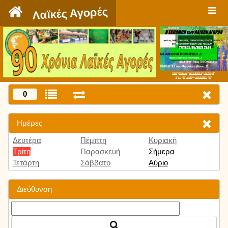
`
Λαϊκές Αγορές
Πατήστε εδώ για να δείτε την εκπομπή
την Τρίτη 9:00 μμ και κάθε Τρίτη
0
Ημέρες
Δευτέρα
Πέμπτη
Κυριακή
Τρίτη
Παρασκευή
Σήμερα
Τετάρτη
Σάββατο
Αύριο
Διεύθυνση