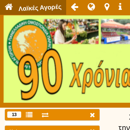
`
Λαϊκές Αγορές
13
την