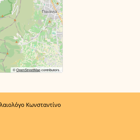
©
OpenStreetMap
contributors.
αλαιολόγο Κωνσταντίνο