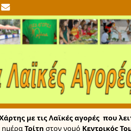
Χάρτης
με τις Λαϊκές αγορές
που λει
 ημέρα
Τρίτη
στον νομό
Κεντρικός Το