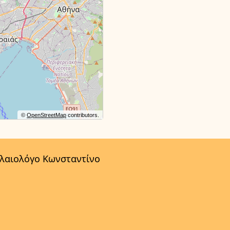
©
OpenStreetMap
contributors.
αλαιολόγο Κωνσταντίνο