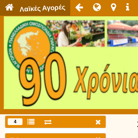
`
Λαϊκές Αγορές
4