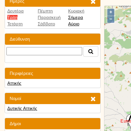
Ημέρες
Δευτέρα
Πέμπτη
Κυριακή
+
Τρίτη
Παρασκευή
Σήμερα
−
Τετάρτη
Σάββατο
Αύριο
Διεύθυνση
Περιφέρειες
Αττικής
Νομοί
Δυτικής Αττικής
Δήμοι