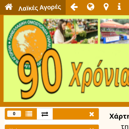
`
Λαϊκές Αγορές
0
Χάρτ
τη