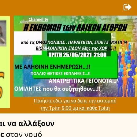
Πατήστε εδώ για να δείτε την εκπομπή
την Τρίτη 9:00 μμ και κάθε Τρίτη
ι να αλλάξουν
ς
στον νομό