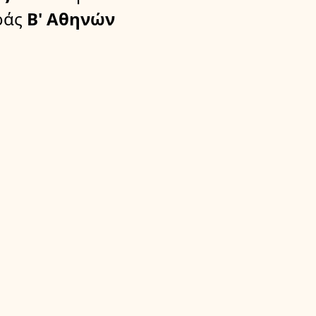
ράς
Β' Αθηνών