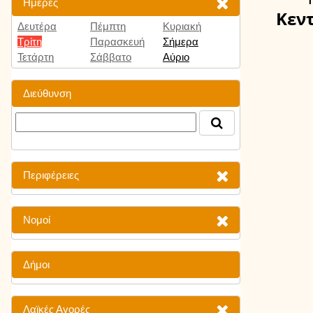
Ημέρες
Κεν
Δευτέρα
Πέμπτη
Κυριακή
Τρίτη
Παρασκευή
Σήμερα
Τετάρτη
Σάββατο
Αύριο
Διεύθυνση
Περιφέρειες
Νομοί
Δήμοι
Λαϊκές Αγορές