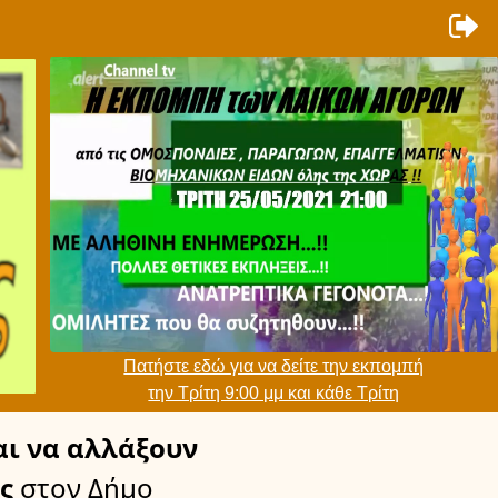
Πατήστε εδώ για να δείτε την εκπομπή
την Τρίτη 9:00 μμ και κάθε Τρίτη
ι να αλλάξουν
ς
στον Δήμο