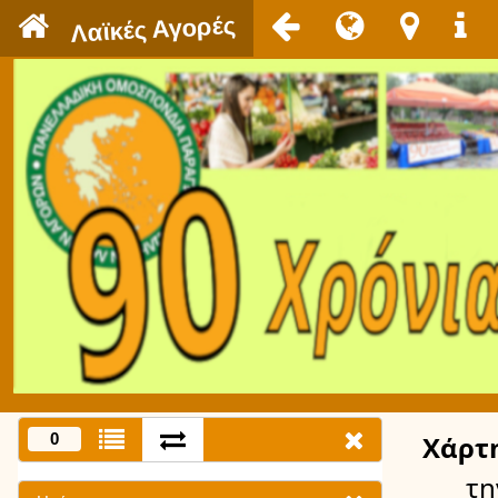
`
Λαϊκές Αγορές
0
Χάρτ
τη