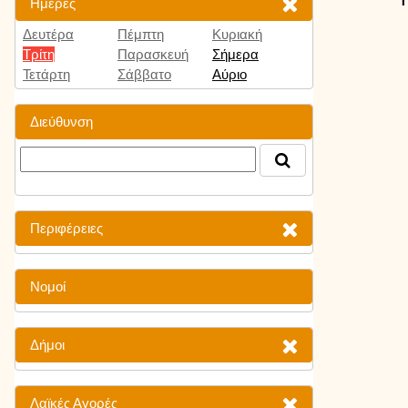
Ημέρες
Δευτέρα
Πέμπτη
Κυριακή
Τρίτη
Παρασκευή
Σήμερα
Τετάρτη
Σάββατο
Αύριο
Διεύθυνση
Περιφέρειες
Νομοί
Δήμοι
Λαϊκές Αγορές