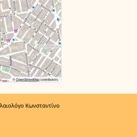
©
OpenStreetMap
contributors.
αλαιολόγο Κωνσταντίνο