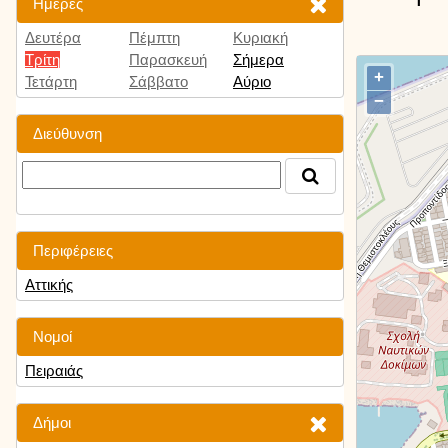
Ημέρες
Δευτέρα
Πέμπτη
Κυριακή
Τρίτη
Παρασκευή
Σήμερα
+
Τετάρτη
Σάββατο
Αύριο
−
Διεύθυνση
Περιφέρειες
Αττικής
Νομοί
Πειραιάς
Δήμοι