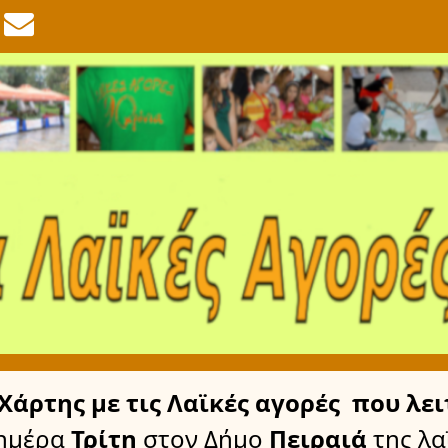
Χάρτης
με τις Λαϊκές αγορές
που λει
ημέρα
Τρίτη
στον Δήμο
Πειραιά
της λα