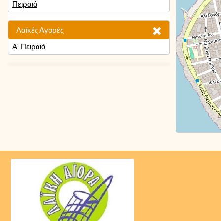
Πειραιά
Λαϊκές Αγορές
Α' Πειραιά