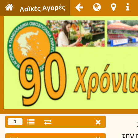
`
Λαϊκές Αγορές
1
την 