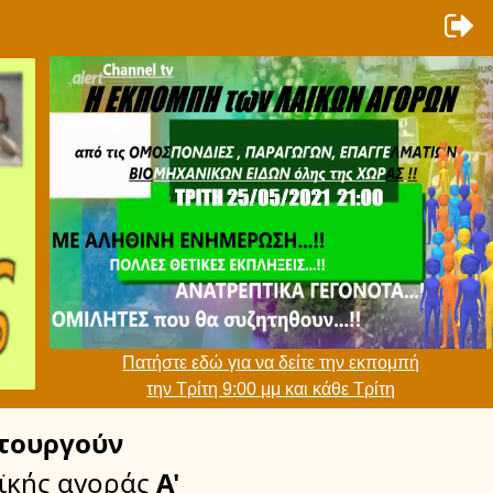
Πατήστε εδώ για να δείτε την εκπομπή
την Τρίτη 9:00 μμ και κάθε Τρίτη
τουργούν
ϊκής αγοράς
Α'